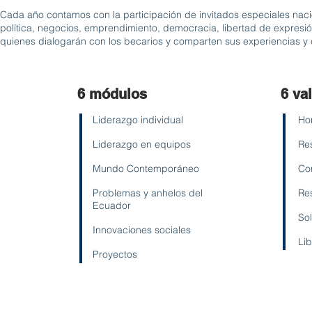
Cada año contamos con la participación de invitados especiales naci
política, negocios, emprendimiento, democracia, libertad de expresión
quienes dialogarán con los becarios y comparten sus experiencias y
6 módulos
6 va
Liderazgo individual
Ho
Liderazgo en equipos
Re
Mundo Contemporáneo
Co
Problemas y anhelos del
Re
Ecuador
So
Innovaciones sociales
Li
Proyectos