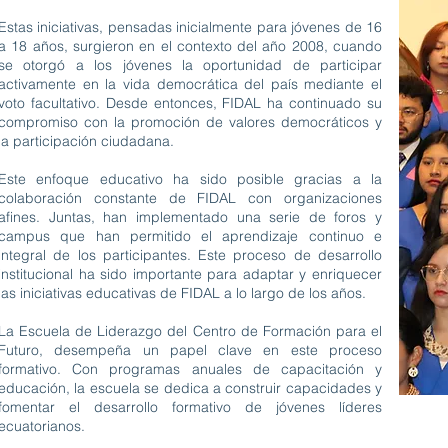
Estas iniciativas, pensadas inicialmente para jóvenes de 16
a 18 años, surgieron en el contexto del año 2008, cuando
se otorgó a los jóvenes la oportunidad de participar
activamente en la vida democrática del país mediante el
voto facultativo. Desde entonces, FIDAL ha continuado su
compromiso con la promoción de valores democráticos y
la participación ciudadana.
Este enfoque educativo ha sido posible gracias a la
colaboración constante de FIDAL con organizaciones
afines. Juntas, han implementado una serie de foros y
campus que han permitido el aprendizaje continuo e
integral de los participantes. Este proceso de desarrollo
institucional ha sido importante para adaptar y enriquecer
las iniciativas educativas de FIDAL a lo largo de los años.
La Escuela de Liderazgo del Centro de Formación para el
Futuro, desempeña un papel clave en este proceso
formativo. Con programas anuales de capacitación y
educación, la escuela se dedica a construir capacidades y
fomentar el desarrollo formativo de jóvenes líderes
ecuatorianos.